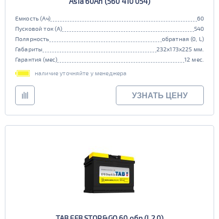
Asia 60Ah (560 410 054)
Емкость (Ач)
60
Пусковой ток (А)
540
Полярность
обратная (0, L)
Габариты
232x173x225 мм.
Гарантия (мес)
12 мес.
наличие уточняйте у менеджера
УЗНАТЬ ЦЕНУ
TAB EFB STOP&GO 60 обр (L2.0)