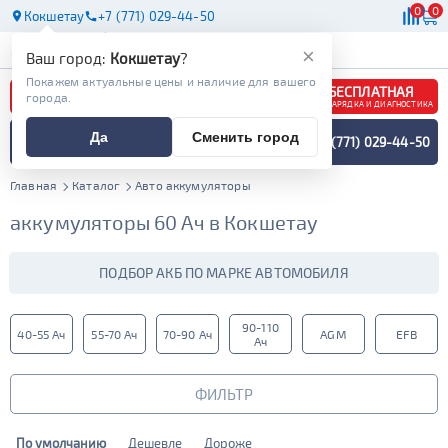
0
0
Кокшетау
+7 (771) 029-44-50
АКБ
МАСЛА
МАГАЗИНЫ
×
Ваш город:
Кокшетау
?
Покажем актуальные цены и наличие для вашего
БЕСПЛАТНАЯ
города.
ЗАРЯДКА И ДИАГНОСТИКА
ПОДБОР АККУМУЛЯТОРА
Да
Сменить город
+7 (771) 029-44-50
СПЕЦИАЛИСТОМ
МЕНЮ
Главная
Каталог
Авто аккумуляторы
аккумуляторы 60 Ач в Кокшетау
ПОДБОР АКБ ПО МАРКЕ АВТОМОБИЛЯ
90-110
40-55 Ач
55-70 Ач
70-90 Ач
AGM
EFB
Ач
ФИЛЬТР
По умолчанию
Дешевле
Дороже