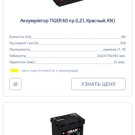
Аккумулятор TIGER 60 пр (L2.1, Красный, KN)
Емкость (Ач)
60
Пусковой ток (А)
510
Полярность
прямая (1, R)
Габариты
242x175x190 мм.
Гарантия (мес)
12 мес.
наличие уточняйте у менеджера
УЗНАТЬ ЦЕНУ