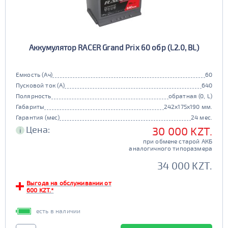
Аккумулятор RACER Grand Prix 60 обр (L2.0, BL)
Емкость (Ач)
60
Пусковой ток (А)
640
Полярность
обратная (0, L)
Габариты
242x175x190 мм.
Гарантия (мес)
24 мес.
Цена:
30 000 KZT.
i
при обмене старой АКБ
аналогичного типоразмера
34 000 KZT.
Выгода на обслуживании от
600 KZT.*
есть в наличии