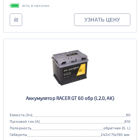
TRUCK C
Маркировка
есть в наличии
6st225
УЗНАТЬ ЦЕНУ
Аккумулятор RACER GT 60 обр (L2.0, AK)
Емкость (Ач)
60
Пусковой ток (А)
610
Полярность
обратная (0, L)
Габариты
242x175x190 мм.