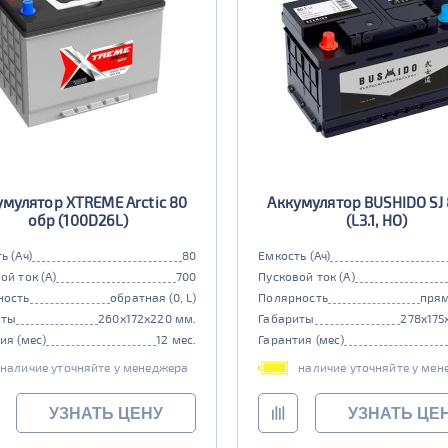
умулятор XTREME Arctic 80
Аккумулятор BUSHIDO SJ 
обр (100D26L)
(L3.1, HO)
ь (Ач)
80
Емкость (Ач)
ой ток (А)
700
Пусковой ток (А)
ность
обратная (0, L)
Полярность
прям
иты
260x172x220 мм.
Габариты
278x175
ия (мес)
12 мес.
Гарантия (мес)
наличие уточняйте у менеджера
наличие уточняйте у мен
УЗНАТЬ ЦЕНУ
УЗНАТЬ ЦЕ