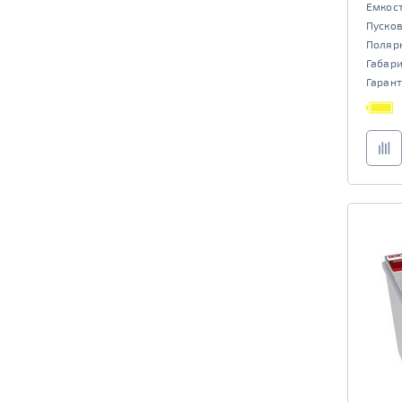
Емкост
Пусков
Поляр
Габар
Гарант