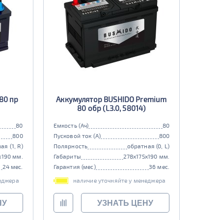
80 пр
Аккумулятор BUSHIDO Premium
80 обр (L3.0, 58014)
80
Емкость (Ач)
80
800
Пусковой ток (А)
800
ая (1, R)
Полярность
обратная (0, L)
x190 мм.
Габариты
278x175x190 мм.
24 мес.
Гарантия (мес)
36 мес.
еджера
наличие уточняйте у менеджера
НУ
УЗНАТЬ ЦЕНУ