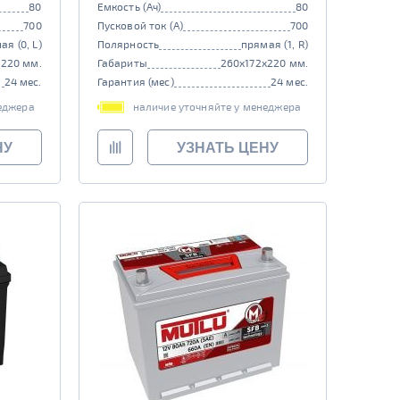
80
Емкость (Ач)
80
700
Пусковой ток (А)
700
ая (0, L)
Полярность
прямая (1, R)
x220 мм.
Габариты
260x172x220 мм.
24 мес.
Гарантия (мес)
24 мес.
еджера
наличие уточняйте у менеджера
НУ
УЗНАТЬ ЦЕНУ