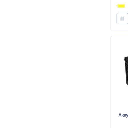
TRUCK B
Маркировка
6st190
TRUCK C
Маркировка
6st225
Акку