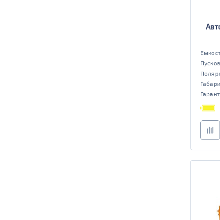
Авт
Емкост
Пусков
Поляр
Габар
Гарант