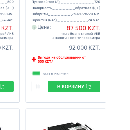
800
Пусковой ток (А)
720
ая (0, L)
Полярность
обратная (0, L)
x190 мм.
Габариты
260x172x220 мм.
24 мес.
Гарантия (мес)
24 мес.
Цена:
 KZT.
87 500 KZT.
i
арой АКБ
при обмене старой АКБ
размера
аналогичного типоразмера
 KZT.
92 000 KZT.
Выгода на обслуживании от
600 KZT.*
есть в наличии
В КОРЗИНУ