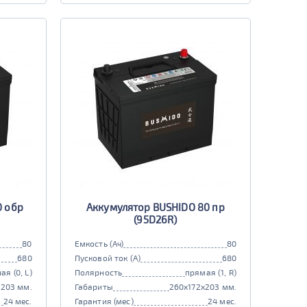
0 обр
Аккумулятор BUSHIDO 80 пр
(95D26R)
80
Емкость (Ач)
80
680
Пусковой ток (А)
680
ая (0, L)
Полярность
прямая (1, R)
x203 мм.
Габариты
260x172x203 мм.
24 мес.
Гарантия (мес)
24 мес.