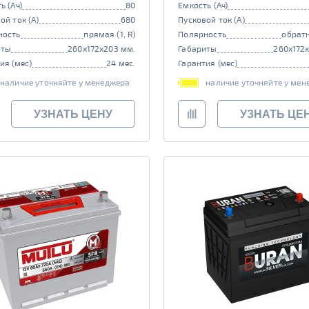
ь (Ач)
80
Емкость (Ач)
ой ток (А)
680
Пусковой ток (А)
ность
прямая (1, R)
Полярность
обратн
иты
260x172x203 мм.
Габариты
260x172
ия (мес)
24 мес.
Гарантия (мес)
наличие уточняйте у менеджера
наличие уточняйте у мен
УЗНАТЬ ЦЕНУ
УЗНАТЬ ЦЕ