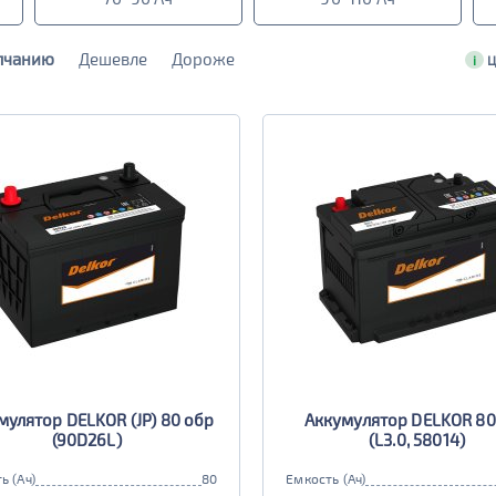
лчанию
Дешевле
Дороже
i
Ц
мулятор DELKOR (JP) 80 обр
Аккумулятор DELKOR 80
(90D26L)
(L3.0, 58014)
ь (Ач)
80
Емкость (Ач)