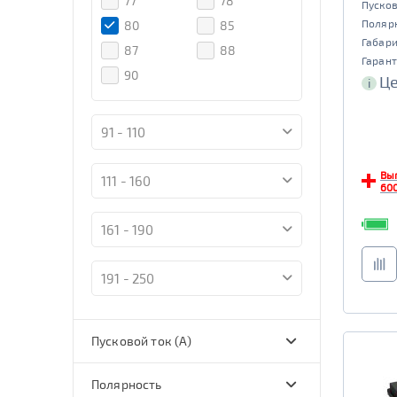
77
78
Пусков
Buran
Mutlu
Поляр
80
85
DELKOR
AC/DC
Габар
87
88
JOKER
Exide
Гарант
90
Це
i
Тюменский
Bravo
Медведь
Tyumen
MOLL
91 - 110
Batbear
Varta
Bosch
Вы
111 - 160
600
Flagman
BatBear
Tiger
ЯМАЛ
161 - 190
FB
SuperNova
Драйв
Solite
191 - 250
Deta
Tyumen
Battery
Bars
Пусковой ток (А)
272 - 400
Полярность