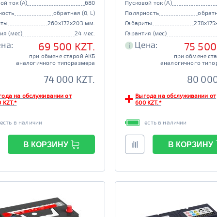
ой ток (А)
680
Пусковой ток (А)
ность
обратная (0, L)
Полярность
обратн
иты
260x172x203 мм.
Габариты
278x175
ия (мес)
24 мес.
Гарантия (мес)
на:
Цена:
69 500 KZT.
75 500
i
при обмене старой АКБ
при обмене ст
аналогичного типоразмера
аналогичного типо
74 000 KZT.
80 000
года на обслуживании от
Выгода на обслуживании от
 KZT.*
600 KZT.*
есть в наличии
есть в наличии
В КОРЗИНУ
В КОРЗИНУ