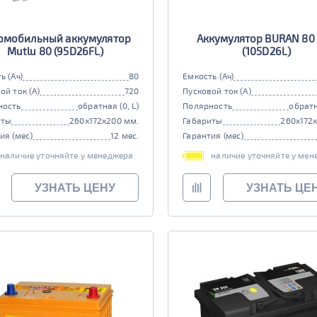
омобильный аккумулятор
Аккумулятор BURAN 80
Mutlu 80 (95D26FL)
(105D26L)
ь (Ач)
80
Емкость (Ач)
ой ток (А)
720
Пусковой ток (А)
ность
обратная (0, L)
Полярность
обратн
иты
260x172x200 мм.
Габариты
260x172
ия (мес)
12 мес.
Гарантия (мес)
наличие уточняйте у менеджера
наличие уточняйте у мен
УЗНАТЬ ЦЕНУ
УЗНАТЬ ЦЕ