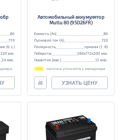
 обр
Автомобильный аккумулятор
Mutlu 80 (95D26FR)
80
Емкость (Ач)
80
770
Пусковой ток (А)
720
ая (0, L)
Полярность
прямая (1, R)
x220 мм.
Габариты
260x172x200 мм.
24 мес.
Гарантия (мес)
12 мес.
еджера
наличие уточняйте у менеджера
НУ
УЗНАТЬ ЦЕНУ