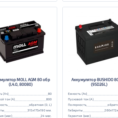
мулятор MOLL AGM 80 обр
Аккумулятор BUSHIDO 8
(L4.0, 80080)
(95D26L)
ь (Ач)
80
Емкость (Ач)
ой ток (А)
800
Пусковой ток (А)
ность
обратная (0, L)
Полярность
обратн
иты
315x175x190 мм.
Габариты
260x172
ия (мес)
24 мес.
Гарантия (мес)