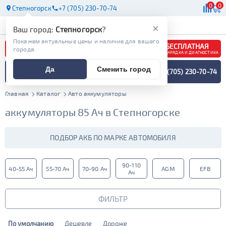
0
0
Степногорск
+7 (705) 230-70-74
АКБ
МАСЛА
МАГАЗИНЫ
×
Ваш город:
Степногорск
?
Покажем актуальные цены и наличие для вашего
БЕСПЛАТНАЯ
города.
ЗАРЯДКА И ДИАГНОСТИКА
ПОДБОР АККУМУЛЯТОРА
Да
Сменить город
+7 (705) 230-70-74
СПЕЦИАЛИСТОМ
МЕНЮ
Главная
Каталог
Авто аккумуляторы
аккумуляторы 85 Ач в Степногорске
ПОДБОР АКБ ПО МАРКЕ АВТОМОБИЛЯ
90-110
40-55 Ач
55-70 Ач
70-90 Ач
AGM
EFB
Ач
ФИЛЬТР
По умолчанию
Дешевле
Дороже