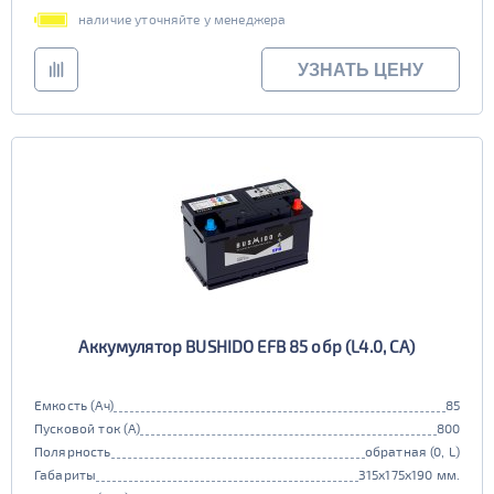
TRUCK C
Маркировка
наличие уточняйте у менеджера
6st225
УЗНАТЬ ЦЕНУ
Аккумулятор BUSHIDO EFB 85 обр (L4.0, CA)
Емкость (Ач)
85
Пусковой ток (А)
800
Полярность
обратная (0, L)
Габариты
315x175x190 мм.