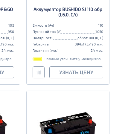
TOP&GO
Аккумулятор BUSHIDO SJ 110 обр
(L6.0, CA)
105
Емкость (Ач)
110
950
Пусковой ток (А)
1050
ая (0, L)
Полярность
обратная (0, L)
x190 мм.
Габариты
394x175x190 мм.
24 мес.
Гарантия (мес)
24 мес.
еджера
наличие уточняйте у менеджера
НУ
УЗНАТЬ ЦЕНУ