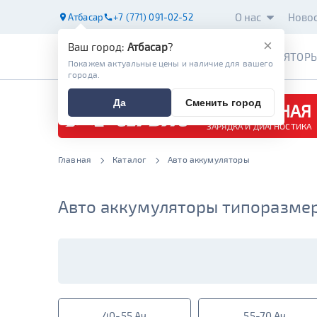
О нас
Ново
Атбасар
+7 (771) 091-02-52
×
Ваш город:
Атбасар
?
АККУМУЛЯТОР
Покажем актуальные цены и наличие для вашего
города.
Да
Сменить город
БЕСПЛАТНАЯ
ЗАРЯДКА И ДИАГНОСТИКА
Главная
Каталог
Авто аккумуляторы
Авто аккумуляторы типоразмера
40-55 Ач
55-70 Ач