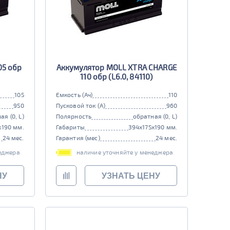
05 обр
Аккумулятор MOLL XTRA CHARGE
110 обр (L6.0, 84110)
105
Емкость (Ач)
110
950
Пусковой ток (А)
960
ая (0, L)
Полярность
обратная (0, L)
x190 мм.
Габариты
394x175x190 мм.
24 мес.
Гарантия (мес)
24 мес.
еджера
наличие уточняйте у менеджера
НУ
УЗНАТЬ ЦЕНУ