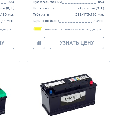
1000
Пусковой ток (А)
1050
ая (0, L)
Полярность
обратная (0, L)
x190 мм.
Габариты
392x175x190 мм.
24 мес.
Гарантия (мес)
12 мес.
еджера
наличие уточняйте у менеджера
НУ
УЗНАТЬ ЦЕНУ