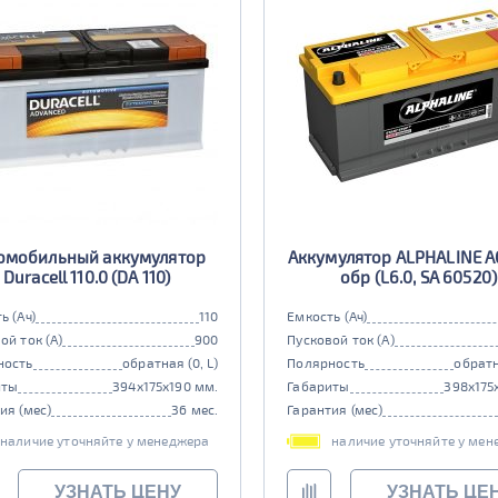
омобильный аккумулятор
Аккумулятор ALPHALINE A
Duracell 110.0 (DA 110)
обр (L6.0, SA 60520)
ь (Ач)
110
Емкость (Ач)
ой ток (А)
900
Пусковой ток (А)
ность
обратная (0, L)
Полярность
обратн
иты
394x175x190 мм.
Габариты
398x175
ия (мес)
36 мес.
Гарантия (мес)
наличие уточняйте у менеджера
наличие уточняйте у мен
УЗНАТЬ ЦЕНУ
УЗНАТЬ ЦЕ