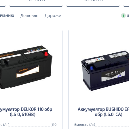
лчанию
Дешевле
Дороже
i
Ц
умулятор DELKOR 110 обр
Аккумулятор BUSHIDO EF
(L6.0, 61038)
обр (L6.0, CA)
ь (Ач)
110
Емкость (Ач)