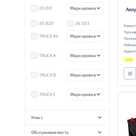
80D26
85D26
JIS D31
Маркировка
Акку
90D26
95D26
105d31
115d31
JIS B20
JIS D33
Емкост
125d31
95d31
Пусков
TRUCK 6V
Маркировка
Поляр
Габар
3СТ-215
Гарант
TRUCK A
Маркировка
6st132
6st140
TRUCK B
Маркировка
6st190
TRUCK C
Маркировка
6st225
Класс
эконом
стандарт
Обслуживаемость
улучшенные
премиум