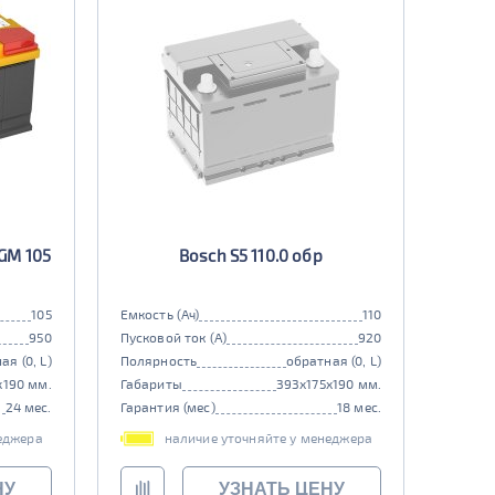
GM 105
Bosch S5 110.0 обр
105
Емкость (Ач)
110
950
Пусковой ток (А)
920
ая (0, L)
Полярность
обратная (0, L)
x190 мм.
Габариты
393x175x190 мм.
24 мес.
Гарантия (мес)
18 мес.
еджера
наличие уточняйте у менеджера
НУ
УЗНАТЬ ЦЕНУ