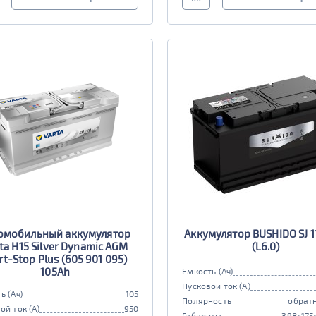
омобильный аккумулятор
Аккумулятор BUSHIDO SJ 1
ta H15 Silver Dynamic AGM
(L6.0)
rt-Stop Plus (605 901 095)
105Ah
Емкость (Ач)
Пусковой ток (А)
ь (Ач)
105
Полярность
обратн
ой ток (А)
950
Габариты
398x175