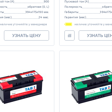
ой ток (А)
900
Пусковой ток (А)
ность
обратная (0, L)
Полярность
обратн
иты
394x175x190 мм.
Габариты
394x175
ия (мес)
24 мес.
Гарантия (мес)
наличие уточняйте у менеджера
наличие уточняйте у мен
УЗНАТЬ ЦЕНУ
УЗНАТЬ ЦЕ