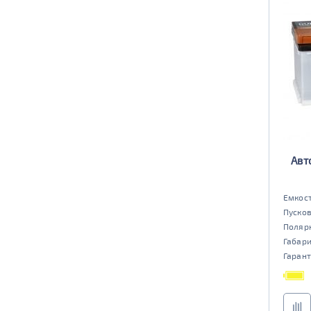
да
нет
EFB
да
нет
Авт
Емкост
Пусков
Поляр
Габар
Гарант