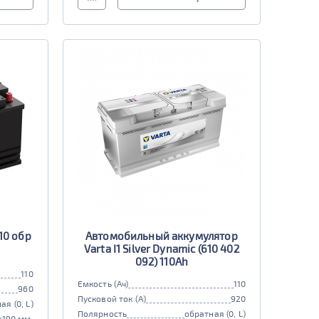
10 обр
Автомобильный аккумулятор
Varta I1 Silver Dynamic (610 402
092) 110Ah
110
Емкость (Ач)
110
960
Пусковой ток (А)
920
ая (0, L)
Полярность
обратная (0, L)
x190 мм.