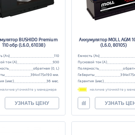
мулятор BUSHIDO Premium
Аккумулятор MOLL AGM 1
110 обр (L6.0, 61038)
(L6.0, 80105)
ь (Ач)
110
Емкость (Ач)
ой ток (А)
930
Пусковой ток (А)
ность
обратная (0, L)
Полярность
обратн
иты
394x175x190 мм.
Габариты
394x175
ия (мес)
36 мес.
Гарантия (мес)
наличие уточняйте у менеджера
наличие уточняйте у мен
УЗНАТЬ ЦЕНУ
УЗНАТЬ ЦЕ