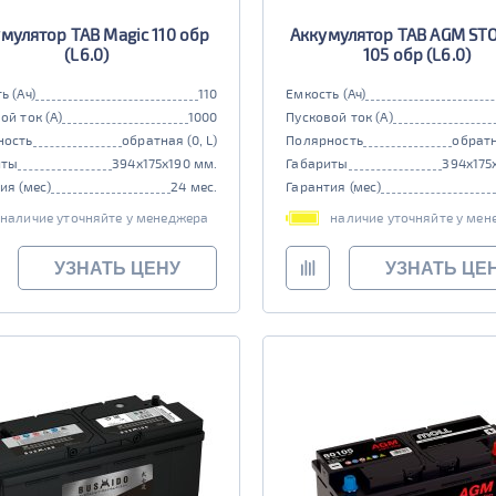
мулятор TAB Magic 110 обр
Аккумулятор TAB AGM S
(L6.0)
105 обр (L6.0)
ь (Ач)
110
Емкость (Ач)
ой ток (А)
1000
Пусковой ток (А)
ность
обратная (0, L)
Полярность
обратн
иты
394x175x190 мм.
Габариты
394x175
ия (мес)
24 мес.
Гарантия (мес)
наличие уточняйте у менеджера
наличие уточняйте у мен
УЗНАТЬ ЦЕНУ
УЗНАТЬ ЦЕ