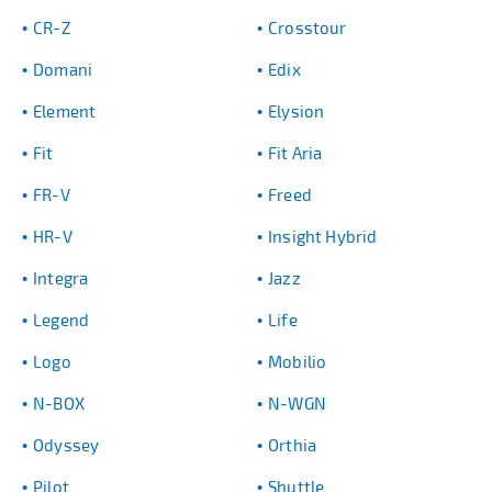
CR-Z
Crosstour
Domani
Edix
Element
Elysion
Fit
Fit Aria
FR-V
Freed
HR-V
Insight Hybrid
Integra
Jazz
Legend
Life
Logo
Mobilio
N-BOX
N-WGN
Odyssey
Orthia
Pilot
Shuttle