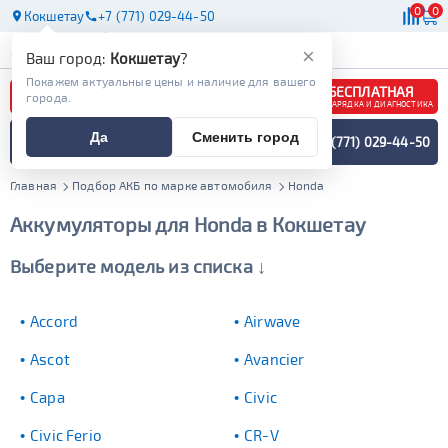
0
0
Кокшетау
+7 (771) 029-44-50
АКБ
МАСЛА
МАГАЗИНЫ
×
Ваш город:
Кокшетау
?
Покажем актуальные цены и наличие для вашего
БЕСПЛАТНАЯ
города.
ЗАРЯДКА И ДИАГНОСТИКА
ПОДБОР АККУМУЛЯТОРА
Да
Сменить город
+7 (771) 029-44-50
СПЕЦИАЛИСТОМ
МЕНЮ
Главная
Подбор АКБ по марке автомобиля
Honda
Аккумуляторы для Honda в Кокшетау
Выберите модель из списка ↓
Accord
Airwave
Ascot
Avancier
Capa
Civic
Civic Ferio
CR-V