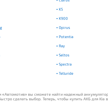
Clarus
K5
K900
g
Opirus
o
Potentia
Ray
a
Seltos
Spectra
Telluride
ти «Автомотив» вы сможете найти надежный аккумулятор
стро сделать выбор. Теперь, чтобы купить АКБ для Kia в