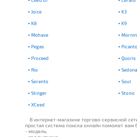
Ceed GT
Cerato
Joice
K3
K8
K9
Mohave
Mornin
Pegas
Picant
Proceed
Quoris
Rio
Sedon
Sorento
Soul
Stinger
Stonic
XCeed
В интернет-магазине торгово-сервисной се
простая система поиска онлайн поможет вам бы
- модель;
- год выпуска;