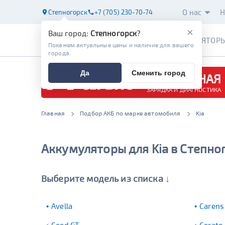
О нас
Н
Степногорск
+7 (705) 230-70-74
×
Ваш город:
Степногорск
?
АККУМУЛЯТОР
Покажем актуальные цены и наличие для вашего
города.
Да
Сменить город
БЕСПЛАТНАЯ
ЗАРЯДКА И ДИАГНОСТИКА
Главная
Подбор АКБ по марке автомобиля
Kia
Аккумуляторы для Kia в Степно
Выберите модель из списка ↓
Avella
Carens