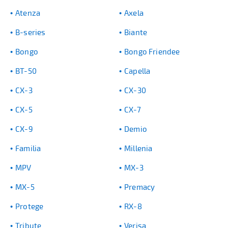
Atenza
Axela
B-series
Biante
Bongo
Bongo Friendee
BT-50
Capella
CX-3
CX-30
CX-5
CX-7
CX-9
Demio
Familia
Millenia
MPV
MX-3
MX-5
Premacy
Protege
RX-8
Tribute
Verisa