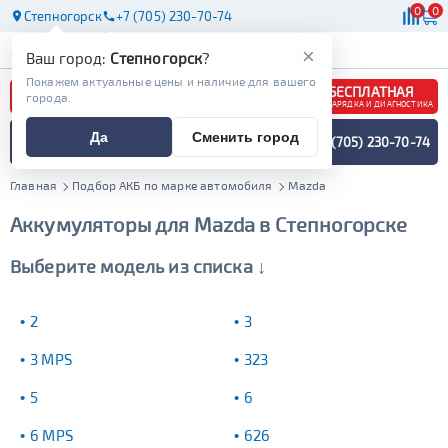
0
0
Степногорск
+7 (705) 230-70-74
АКБ
МАСЛА
МАГАЗИНЫ
×
Ваш город:
Степногорск
?
Покажем актуальные цены и наличие для вашего
БЕСПЛАТНАЯ
города.
ЗАРЯДКА И ДИАГНОСТИКА
ПОДБОР АККУМУЛЯТОРА
Да
Сменить город
+7 (705) 230-70-74
СПЕЦИАЛИСТОМ
МЕНЮ
Главная
Подбор АКБ по марке автомобиля
Mazda
Аккумуляторы для Mazda в Степногорске
Выберите модель из списка ↓
2
3
3 MPS
323
5
6
6 MPS
626