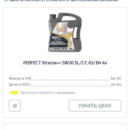
Вязкость SAE
Fuchs
Kixx
0W-16
0W-20
Perfectis
SWD Rheinol
Допуск ACEA
0W-30
0W-40
A3/B4
A3/B4-12
10W-30
15W-40
Допуск ILSAC
A3/B4/C3
A5/B5
10W-40
5W-20
GF-6A
GF-5
C5
A5/B5/C2
5W-30
5W-40
GF-6B
C3
E7
ПОКАЗАТЬ
5W-50
C2/C3
E9
PERFECT Xtreme++ 5W30 SL/CF, A3/B4 4л
СБРОСИТЬ
Вязкость SAE
5w-30
Допуск ACEA
a3-b4
наличие уточняйте у менеджера
УЗНАТЬ ЦЕНУ