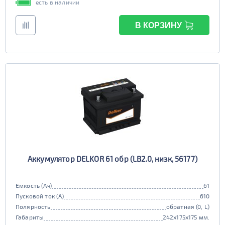
есть в наличии
В КОРЗИНУ
Аккумулятор DELKOR 61 обр (LB2.0, низк, 56177)
Емкость (Ач)
61
Пусковой ток (А)
610
Полярность
обратная (0, L)
Габариты
242x175x175 мм.