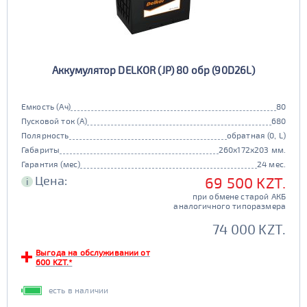
Аккумулятор DELKOR (JP) 80 обр (90D26L)
Емкость (Ач)
80
Пусковой ток (А)
680
Полярность
обратная (0, L)
Габариты
260x172x203 мм.
Гарантия (мес)
24 мес.
Цена:
69 500 KZT.
i
при обмене старой АКБ
аналогичного типоразмера
74 000 KZT.
Выгода на обслуживании от
600 KZT.*
есть в наличии