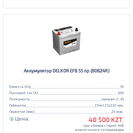
Аккумулятор DELKOR EFB 55 пр (80B24R)
Емкость (Ач)
55
Пусковой ток (А)
500
Полярность
прямая (1, R)
Габариты
234x127x220 мм.
Гарантия (мес)
24 мес.
Цена:
40 500 KZT.
i
при обмене старой АКБ
аналогичного типоразмера