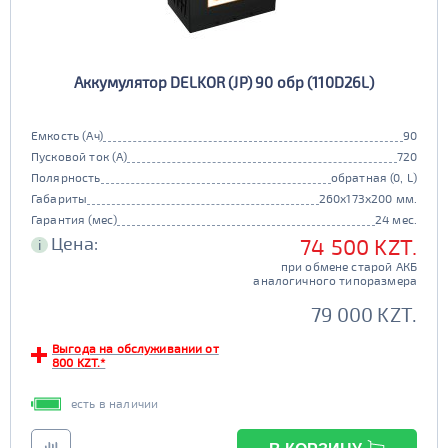
Аккумулятор DELKOR (JP) 90 обр (110D26L)
Емкость (Ач)
90
Пусковой ток (А)
720
Полярность
обратная (0, L)
Габариты
260x173x200 мм.
Гарантия (мес)
24 мес.
Цена:
74 500 KZT.
i
при обмене старой АКБ
аналогичного типоразмера
79 000 KZT.
Выгода на обслуживании от
800 KZT.*
есть в наличии