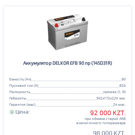
Аккумулятор DELKOR EFB 90 пр (145D31R)
Емкость (Ач)
90
Пусковой ток (А)
820
Полярность
прямая (1, R)
Габариты
302x172x220 мм.
Гарантия (мес)
24 мес.
Цена:
92 000 KZT.
i
при обмене старой АКБ
аналогичного типоразмера
98 000 KZT.