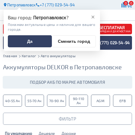
0
0
Петропавловск
+7 (771) 029-54-94
АКБ
МАСЛА
МАГАЗИНЫ
×
Ваш город:
Петропавловск
?
Покажем актуальные цены и наличие для вашего
БЕСПЛАТНАЯ
города.
ЗАРЯДКА И ДИАГНОСТИКА
ПОДБОР АККУМУЛЯТОРА
Да
Сменить город
+7 (771) 029-54-94
СПЕЦИАЛИСТОМ
МЕНЮ
Главная
Каталог
Авто аккумуляторы
Аккумуляторы DELKOR в Петропавловске
ПОДБОР АКБ ПО МАРКЕ АВТОМОБИЛЯ
90-110
40-55 Ач
55-70 Ач
70-90 Ач
AGM
EFB
Ач
ФИЛЬТР
По умолчанию
Дешевле
Дороже