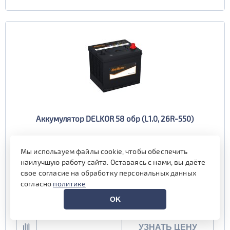
Аккумулятор DELKOR 58 обр (L1.0, 26R-550)
Емкость (Ач)
58
Мы используем файлы cookie, чтобы обеспечить
Пусковой ток (А)
550
наилучшую работу сайта. Оставаясь с нами, вы даёте
Полярность
обратная (0, L)
свое согласие на обработку персональных данных
Габариты
208x172x200 мм.
согласно
политике
Гарантия (мес)
24 мес.
OK
наличие уточняйте у менеджера
УЗНАТЬ ЦЕНУ