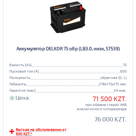
Аккумулятор DELKOR 75 обр (LB3.0, низк, 57539)
Емкость (Ач)
75
Пусковой ток (А)
630
Полярность
обратная (0, L)
Габариты
278x175x175 мм.
Гарантия (мес)
24 мес.
Цена:
71 500 KZT.
i
при обмене старой АКБ
аналогичного типоразмера
76 000 KZT.
Выгода на обслуживании от
600 KZT.*