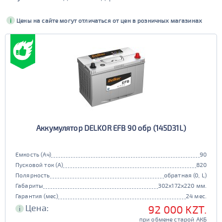
Бренд
i
Цены на сайте могут отличаться от цен в розничных магазинах
Bushido
Марка
Bushido Silver
Bushido SJ
Bushido AGM
Bushido EFB
AlphaLine
Марка
Alphaline SD+
Alphaline SMF
Alphaline SD
Alphaline Ultra
XTREME
Марка
Alphaline EFB
Alphaline AGM
XTREME Arctic
XTREME +EFB
Alphaline Truck
Alphaline Standard
XTREME Classic
XTREME Silver
АКОМ
Марка
Аккумулятор DELKOR EFB 90 обр (145D31L)
Аком Classic
Аком EFB
Автофан
Camel
Емкость (Ач)
90
Аком
Аком Reaktor
CENE
Tab
Пусковой ток (А)
820
АКОМ ЗИМА
Полярность
обратная (0, L)
Topla
Duracell
Габариты
302x172x220 мм.
Yuasa
Racer
Гарантия (мес)
24 мес.
Buran
Mutlu
Цена:
92 000 KZT.
i
DELKOR
AC/DC
при обмене старой АКБ