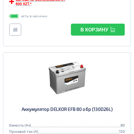
600 KZT.*
6st190
есть в наличии
TRUCK C
Маркировка
6st225
В КОРЗИНУ
Аккумулятор DELKOR EFB 80 обр (130D26L)
Емкость (Ач)
80
Пусковой ток (А)
720