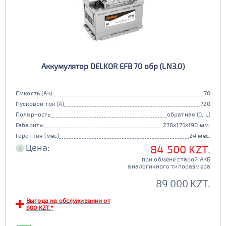
Аккумулятор DELKOR EFB 70 обр (LN3.0)
Емкость (Ач)
70
Пусковой ток (А)
720
Полярность
обратная (0, L)
Габариты
278x175x190 мм.
Гарантия (мес)
24 мес.
Цена:
84 500 KZT.
i
при обмене старой АКБ
аналогичного типоразмера
89 000 KZT.
Выгода на обслуживании от
600 KZT.*