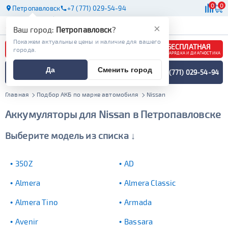
0
0
Петропавловск
+7 (771) 029-54-94
АКБ
МАСЛА
МАГАЗИНЫ
×
Ваш город:
Петропавловск
?
Покажем актуальные цены и наличие для вашего
БЕСПЛАТНАЯ
города.
ЗАРЯДКА И ДИАГНОСТИКА
ПОДБОР АККУМУЛЯТОРА
Да
Сменить город
+7 (771) 029-54-94
СПЕЦИАЛИСТОМ
МЕНЮ
Главная
Подбор АКБ по марке автомобиля
Nissan
Аккумуляторы для Nissan в Петропавловске
Выберите модель из списка ↓
350Z
AD
Almera
Almera Classic
Almera Tino
Armada
Avenir
Bassara