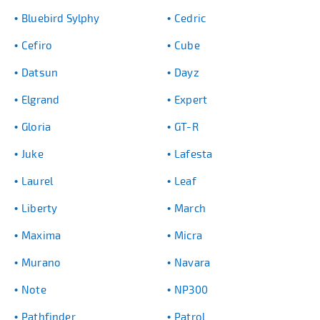
Bluebird Sylphy
Cedric
Cefiro
Cube
Datsun
Dayz
Elgrand
Expert
Gloria
GT-R
Juke
Lafesta
Laurel
Leaf
Liberty
March
Maxima
Micra
Murano
Navara
Note
NP300
Pathfinder
Patrol