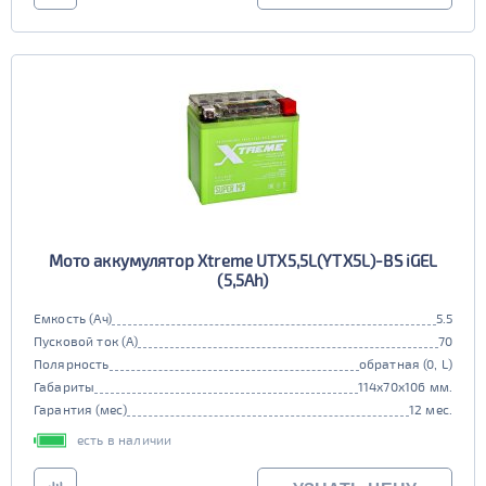
Мото аккумулятор Xtreme UTX5,5L(YTX5L)-BS iGEL
(5,5Ah)
Емкость (Ач)
5.5
Пусковой ток (А)
70
Полярность
обратная (0, L)
Габариты
114x70x106 мм.
Гарантия (мес)
12 мес.
есть в наличии