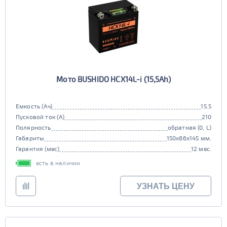
Стартовый ток (Ампер)
272 - 400
Полярность
обратная (0, L)
прямая (1, R)
Нижнее_крепление
универсальная (uni)
нет
Класс
Мото BUSHIDO HCX14L-i (15,5Ah)
стандарт
улучшенные
Обслуживаемость
Емкость (Ач)
15.5
нет
Пусковой ток (А)
210
Регион производства
Полярность
обратная (0, L)
Китай
Габариты
150x86x145 мм.
Гарантия (мес)
12 мес.
Длина (мм)
есть в наличии
100 - 200
Ширина (мм)
УЗНАТЬ ЦЕНУ
50 - 150
201 - 250
Высота (мм)
100 - 180
Напряжение (Вольт)