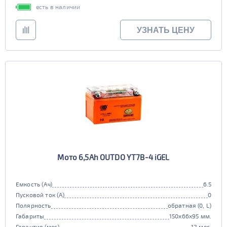
есть в наличии
УЗНАТЬ ЦЕНУ
Мото 6,5Ah OUTDO YT7B-4 iGEL
Емкость (Ач)
6.5
Пусковой ток (А)
0
Полярность
обратная (0, L)
Габариты
150x66x95 мм.
Гарантия (мес)
12 мес.