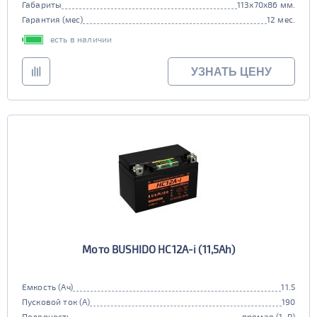
Габариты
113x70x86 мм.
Гарантия (мес)
12 мес.
есть в наличии
УЗНАТЬ ЦЕНУ
Мото BUSHIDO HC12A-i (11,5Ah)
Емкость (Ач)
11.5
Пусковой ток (А)
190
Полярность
прямая (1, R)