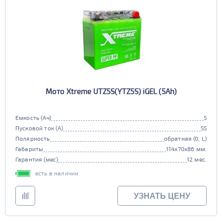
Мото Xtreme UTZ5S(YTZ5S) iGEL (5Ah)
Емкость (Ач)
5
Пусковой ток (А)
55
Полярность
обратная (0, L)
Габариты
114x70x86 мм.
Гарантия (мес)
12 мес.
есть в наличии
УЗНАТЬ ЦЕНУ