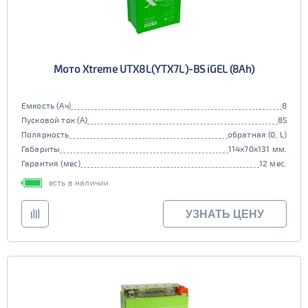
Мото Xtreme UTX8L(YTX7L)-BS iGEL (8Ah)
Емкость (Ач)
8
Пусковой ток (А)
85
Полярность
обратная (0, L)
Габариты
114x70x131 мм.
Гарантия (мес)
12 мес.
есть в наличии
УЗНАТЬ ЦЕНУ