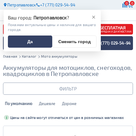
0
0
Петропавловск
+7 (771) 029-54-94
АКБ
МАСЛА
МАГАЗИНЫ
×
Ваш город:
Петропавловск
?
Покажем актуальные цены и наличие для вашего
БЕСПЛАТНАЯ
города.
ЗАРЯДКА И ДИАГНОСТИКА
ПОДБОР АККУМУЛЯТОРА
Да
Сменить город
+7 (771) 029-54-94
СПЕЦИАЛИСТОМ
МЕНЮ
Главная
Каталог
Мото аккумуляторы
Аккумуляторы для мотоциклов, снегоходов,
квадроциклов в Петропавловске
ФИЛЬТР
По умолчанию
Дешевле
Дороже
Бренд
Bushido
XTREME
i
Цены на сайте могут отличаться от цен в розничных магазинах
Емкость (Ач)
Yuasa
OUTDO
1 - 40