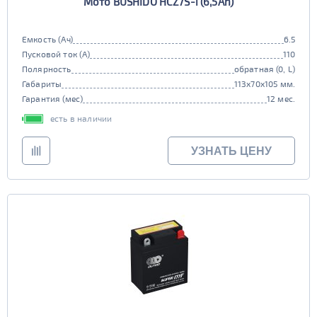
Мото BUSHIDO HCZ7S-i (6,5Ah)
Емкость (Ач)
6.5
Пусковой ток (А)
110
Полярность
обратная (0, L)
Габариты
113x70x105 мм.
Гарантия (мес)
12 мес.
есть в наличии
УЗНАТЬ ЦЕНУ