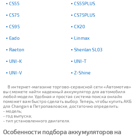
CS55
CS55PLUS
CS75
CS75PLUS
CS95
CX20
Eado
Linmax
Raeton
Shenlan SL03
UNI-K
UNI-T
UNI-V
Z-Shine
В интернет-магазине торгово-сервисной сети «Автомотив»
вы сможете найти надежный аккумулятор для автомобиля
любой модели. Удобная и простая система поиска онлайн
поможет вам быстро сделать выбор. Теперь, чтобы купить АКБ
для Changan в Петропавловске, достаточно определить:
- модель;
- год выпуска;
- тип установленного двигателя.
Особенности подбора аккумуляторов на