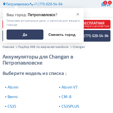
0
0
Петропавловск
+7 (771) 029-54-94
АКБ
МАСЛА
МАГАЗИНЫ
×
Ваш город:
Петропавловск
?
Покажем актуальные цены и наличие для вашего
БЕСПЛАТНАЯ
города.
ЗАРЯДКА И ДИАГНОСТИКА
ПОДБОР АККУМУЛЯТОРА
Да
Сменить город
+7 (771) 029-54-94
СПЕЦИАЛИСТОМ
МЕНЮ
Главная
Подбор АКБ по марке автомобиля
Changan
Аккумуляторы для Changan в
Петропавловске
Выберите модель из списка ↓
Alsvin
Alsvin V7
Benni
CM-8
CS35
CS35PLUS