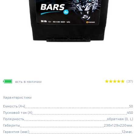
есть в наличии
(37)
Характеристики
Емкость (Ач)
50
Пусковой ток (А)
450
Полярность
обратная (0, L)
Габариты
236x129x220мм.
Гарантия (мес)
12мес.