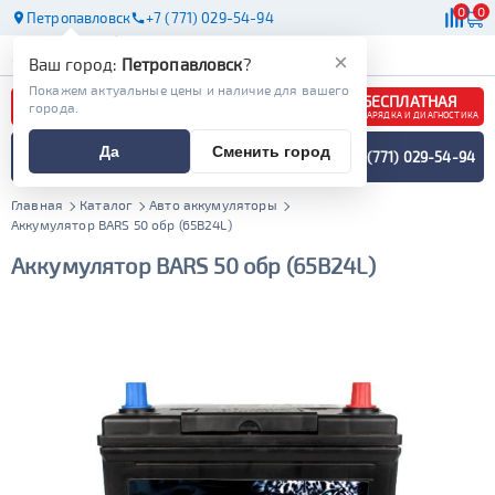
0
0
Петропавловск
+7 (771) 029-54-94
АКБ
МАСЛА
МАГАЗИНЫ
×
Ваш город:
Петропавловск
?
Покажем актуальные цены и наличие для вашего
БЕСПЛАТНАЯ
города.
ЗАРЯДКА И ДИАГНОСТИКА
ПОДБОР АККУМУЛЯТОРА
Да
Сменить город
+7 (771) 029-54-94
СПЕЦИАЛИСТОМ
МЕНЮ
Главная
Каталог
Авто аккумуляторы
Аккумулятор BARS 50 обр (65B24L)
Аккумулятор BARS 50 обр (65B24L)