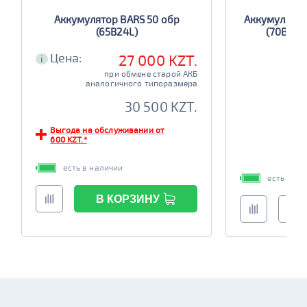
Аккумулятор BARS 50 обр
Аккумулятор
(65B24L)
(70B24LS
Цена:
27 000 KZT.
i
при обмене старой АКБ
аналогичного типоразмера
30 500 KZT.
Выгода на обслуживании от
600 KZT.*
есть в наличии
есть в на
В КОРЗИНУ