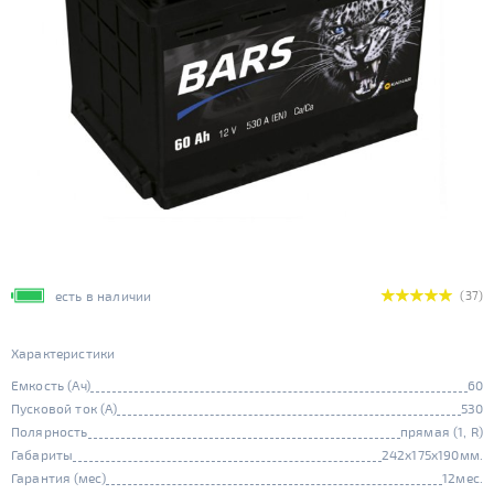
есть в наличии
(37)
Характеристики
Емкость (Ач)
60
Пусковой ток (А)
530
Полярность
прямая (1, R)
Габариты
242x175x190мм.
Гарантия (мес)
12мес.