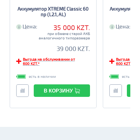
Аккумулятор XTREME Classic 60
Аккумулятор 
пр (L2.1, AL)
Цена:
Цена:
35 000 KZT.
i
i
при обмене старой АКБ
аналогичного типоразмера
ана
39 000 KZT.
Выгода на обслуживании от
Выгода на о
600 KZT.*
600 KZT.*
есть в наличии
есть в на
В КОРЗИНУ