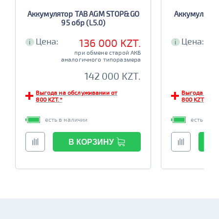
Аккумулятор TAB AGM STOP&GO
Аккумулятор
95 обр (L5.0)
Цена:
Цена:
136 000 KZT.
i
i
при обмене старой АКБ
аналогичного типоразмера
ана
142 000 KZT.
Выгода на обслуживании от
Выгода на о
800 KZT.*
800 KZT.*
есть в наличии
есть в на
В КОРЗИНУ