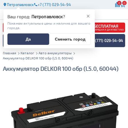
0
0
Петропавловск
+7 (771) 029-54-94
АКБ
МАСЛА
МАГАЗИНЫ
×
Ваш город:
Петропавловск
?
Покажем актуальные цены и наличие для вашего
БЕСПЛАТНАЯ
города.
ЗАРЯДКА И ДИАГНОСТИКА
ПОДБОР АККУМУЛЯТОРА
Да
Сменить город
+7 (771) 029-54-94
СПЕЦИАЛИСТОМ
МЕНЮ
Главная
Каталог
Авто аккумуляторы
Аккумулятор DELKOR 100 обр (L5.0, 60044)
Аккумулятор DELKOR 100 обр (L5.0, 60044)