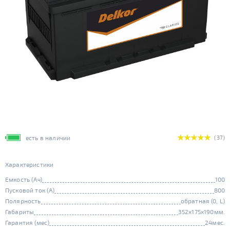
есть в наличии
(37)
Характеристики
Емкость (Ач)
100
Пусковой ток (А)
800
Полярность
обратная (0, L)
Габариты
352x175x190мм.
Гарантия (мес)
24мес.