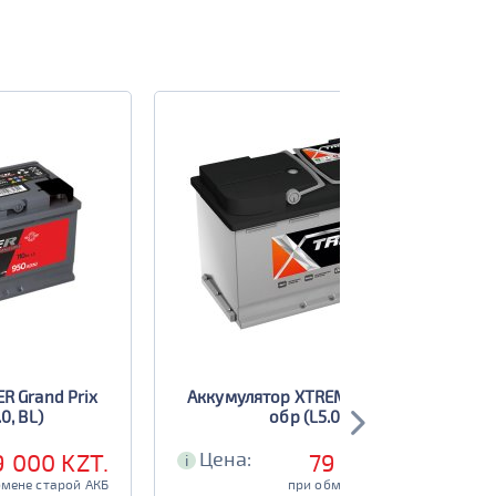
R Grand Prix
Аккумулятор XTREME +EFB 100
0, BL)
обр (L5.0)
Цена:
9 000 KZT.
79 000 KZT.
i
бмене старой АКБ
при обмене старой АКБ