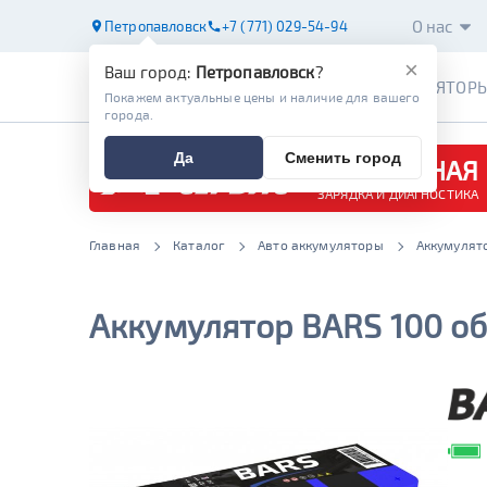
О нас
Петропавловск
+7 (771) 029-54-94
×
Ваш город:
Петропавловск
?
АККУМУЛЯТОР
Покажем актуальные цены и наличие для вашего
города.
Да
Сменить город
БЕСПЛАТНАЯ
ЗАРЯДКА И ДИАГНОСТИКА
Главная
Каталог
Авто аккумуляторы
Аккумулято
Аккумулятор BARS 100 обр