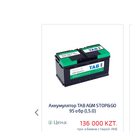
HIDO EFB 100
Аккумулятор TAB AGM STOP&GO
, CA)
95 обр (L5.0)
Цена:
136 000 KZT.
i
при обмене старой АКБ