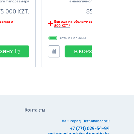
ого типоразмера
аналогичного типоразмера
75 000 KZT.
85 000 KZT.
вании от
Выгода на обслуживании от
800 KZT.*
есть в наличии
РЗИНУ
В КОРЗИНУ
Контакты
Ваш город:
Петропавловск
+7 (771) 029-54-94
petropavlovsk@avtomotiv.kz