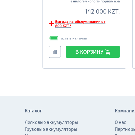
аналогичного типоразмера
142 000 KZT.
Выгода на обслуживании от
800 KZT.*
есть в наличии
В КОРЗИНУ
ТЬ ЦЕНУ
Каталог
Компани
Легковые аккумуляторы
О нас
Грузовые аккумуляторы
Партнер