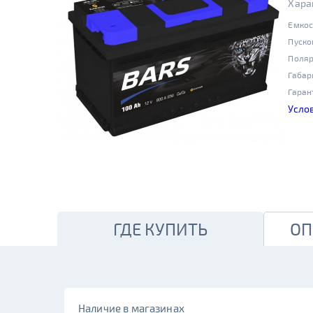
Хара
Емкос
Пуско
Поляр
Габар
Гаран
Усло
ГДЕ КУПИТЬ
ОП
Наличие в магазинах