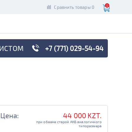
0
Сравнить товары 0
ИСТОМ
+7 (771) 029-54-94
Цена:
44 000 KZT.
при обмене старой АКБ аналогичного

                                         типоразмера
