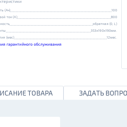
ктеристики
ть (Ач)
100
вой ток (А)
800
ность
обратная (0, L)
иты
353x190x190мм.
тия (мес)
12мес.
вия гарантийного обслуживания
ИСАНИЕ ТОВАРА
ЗАДАТЬ ВОПР